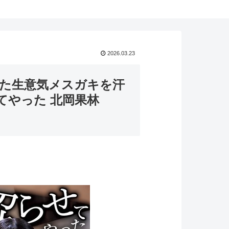
2026.03.23
せた生意気メスガキを汗
てやった 北岡果林