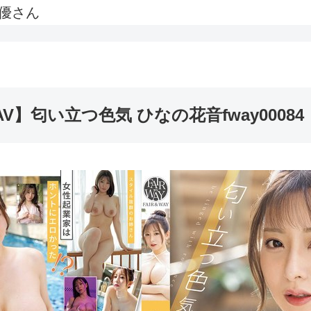
優さん
AV】匂い立つ色気 ひなの花音fway00084