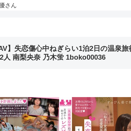
優さん
いいAV】失恋傷心中ねぎらい1泊2日の温泉
南梨央奈 乃木蛍 1boko00036